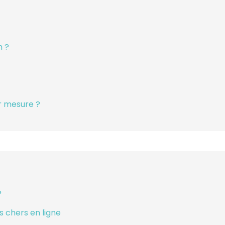
m ?
r mesure ?
?
 chers en ligne