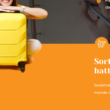
Pr
a
Sort
bat
Seuleme
monde c