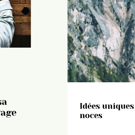
sa
Idées uniques
yage
noces