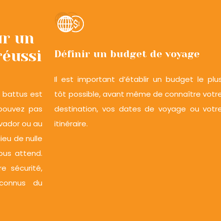
ur un
réussi
Définir un budget de voyage
Il est important d’établir un budget le plu
s battus est
tôt possible, avant même de connaître votr
e pouvez pas
destination, vos dates de voyage ou votr
lvador ou au
itinéraire.
eu de nulle
ous attend.
e sécurité,
éconnus du