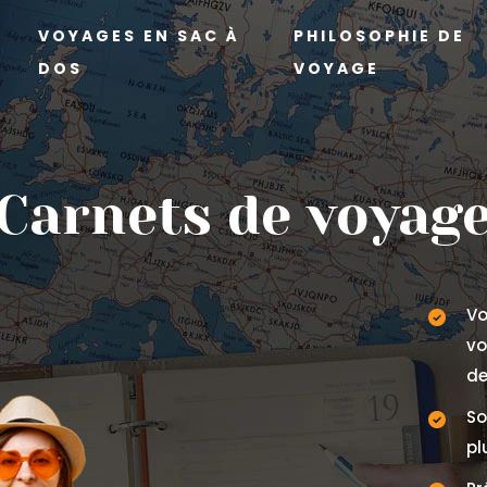
VOYAGES EN SAC À
PHILOSOPHIE DE
DOS
VOYAGE
Carnets de voyag
Vo
vo
de
So
pl