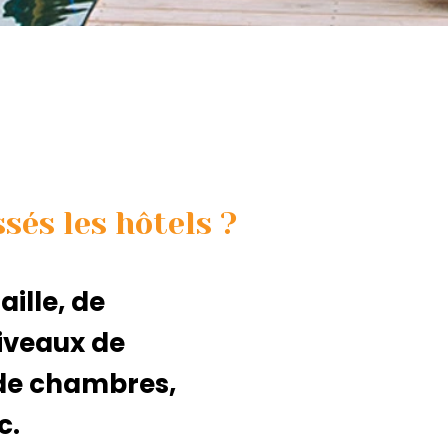
és les hôtels ?
aille, de
iveaux de
 de chambres,
c.