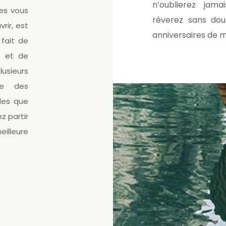
n’oublierez jam
es vous
rêverez sans dou
ir, est
anniversaires de m
 fait de
t et de
lusieurs
pte des
les que
z partir
illeure