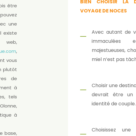
BIEN CHOISIR LA 
ois être
VOYAGE DE NOCES
pouvez
vec une
Avec autant de vi
l existe
immaculées 
 web,
majestueuses, choi
ue.com
,
miel n’est pas tâch
nt vous
n plutôt
res de
Choisir une desti
ement à
devrait être un 
s, tels
identité de couple.
Olonne,
tique à
Choisissez une
e base,